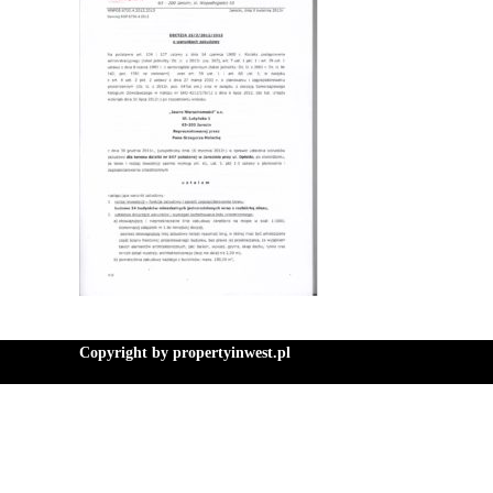
Copyright by propertyinwest.pl